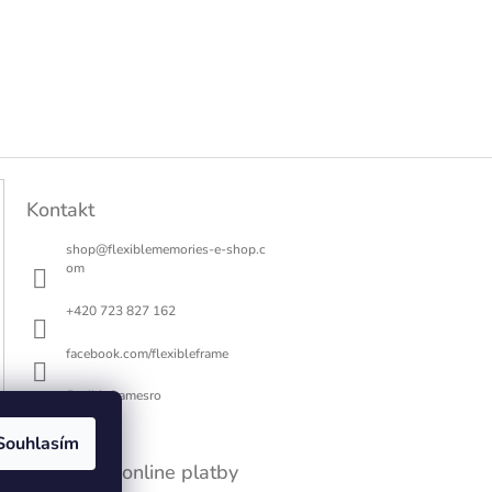
Kontakt
shop
@
flexiblememories-e-shop.c
om
+420 723 827 162
facebook.com/flexibleframe
flexibleframesro
Souhlasím
Přijímáme online platby