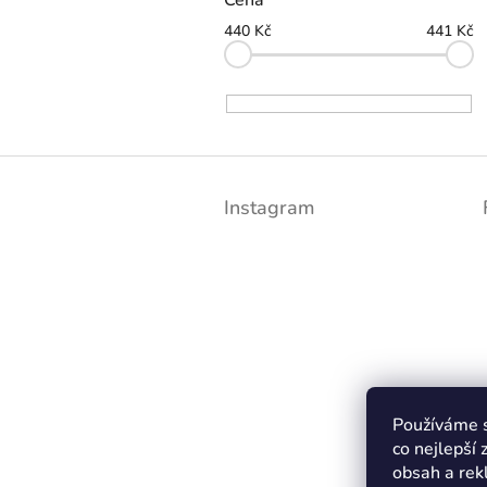
440
Kč
441
Kč
Z
á
Instagram
p
a
t
í
Používáme s
co nejlepší 
obsah a rekl