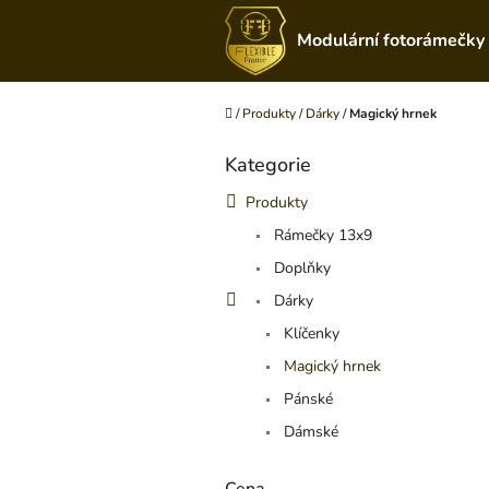
Přejít
na
Modulární fotorámečky
obsah
Domů
/
Produkty
/
Dárky
/
Magický hrnek
P
Kategorie
o
Přeskočit
kategorie
s
Produkty
t
Rámečky 13x9
r
a
Doplňky
n
Dárky
n
í
Klíčenky
p
Magický hrnek
a
Pánské
n
e
Dámské
l
Cena