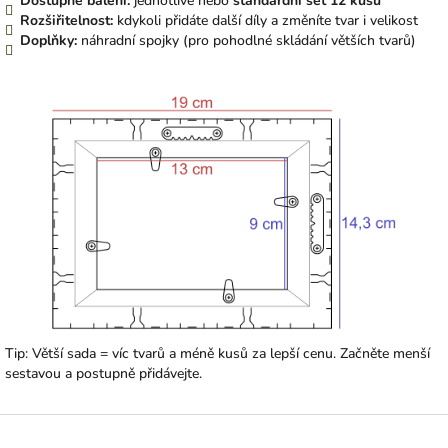
Dostupné balení:
jednotlivě nebo
standardní set 12 kusů
Rozšiřitelnost:
kdykoli přidáte další díly a změníte tvar i velikost
Doplňky:
náhradní spojky (pro pohodlné skládání větších tvarů)
Tip: Větší sada = víc tvarů a méně kusů za lepší cenu. Začněte menší
sestavou a postupně přidávejte.
Z
á