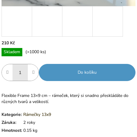
210 Kč
Měrná
Skladem
(>1000 ks)
cena:
Do košíku
Flexible Frame 13×9 cm – rámeček, který si snadno přeskládáte do
různých tvarů a velikostí.
Kategorie
:
Rámečky 13x9
Záruka
:
2 roky
Hmotnost
:
0.15 kg