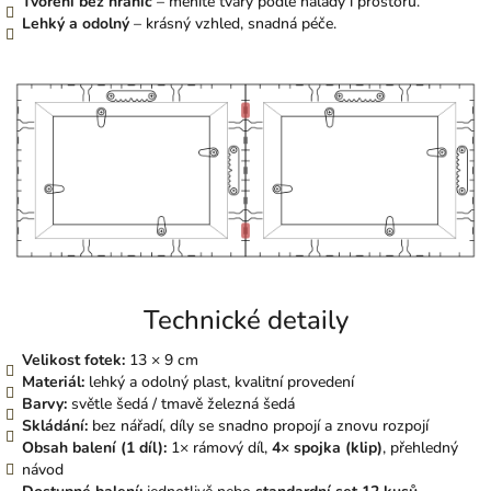
Tvoření bez hranic
– měníte tvary podle nálady i prostoru.
Lehký a odolný
– krásný vzhled, snadná péče.
Technické detaily
Velikost fotek:
13 × 9 cm
Materiál:
lehký a odolný plast, kvalitní provedení
Barvy:
světle šedá / tmavě železná šedá
Skládání:
bez nářadí, díly se snadno propojí a znovu rozpojí
Obsah balení (1 díl):
1× rámový díl,
4× spojka (klip)
, přehledný
návod