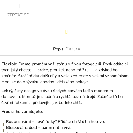
ZEPTAT SE
Facebook
Popis
Diskuze
Flexible Frame
promění vaši stěnu v živou fotogalerii. Poskládáte si
tvar, jaký chcete — srdce, proužek nebo mřížku — a kdykoli ho
změníte. Stačí přidat další díly a vaše zeď roste s vašimi vzpomínkami.
Hodí se do obýváku, chodby i dětského pokoje.
Lehký, čistý design ve dvou šedých barvách ladí s moderním
domovem. Montáž je snadná a rychlá, bez nástrojů. Začněte třeba
čtyřmi fotkami a přidávejte, jak budete chtít.
Proč si ho zamilujete:
Roste s vámi
– nové fotky? Přidáte další díl a hotovo.
Blesková radost
– pár minut a visí.