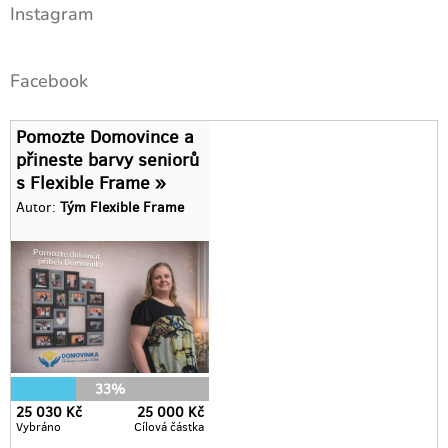
Instagram
p
a
t
Facebook
í