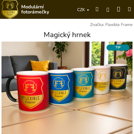
Přejít
Modulární
Náku
Hledat
M
na
Přihlášení
CZK
fotorámečky
obsah
koší
Značka:
Flexible Frame
Magický hrnek
TIP