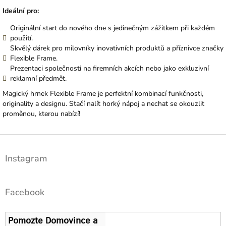
Ideální pro:
Originální start do nového dne s jedinečným zážitkem při každém
použití.
Skvělý dárek pro milovníky inovativních produktů a příznivce značky
Flexible Frame.
Prezentaci společnosti na firemních akcích nebo jako exkluzivní
reklamní předmět.
Magický hrnek Flexible Frame je perfektní kombinací funkčnosti,
originality a designu. Stačí nalít horký nápoj a nechat se okouzlit
proměnou, kterou nabízí!
Z
á
Instagram
p
a
t
Facebook
í