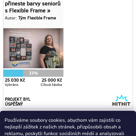
Používáme soubory cookies, abychom vám zajistili co
nejlepší zážitek z našich stránek, přizpůsobili obsah a
Kontakt
reklamu, poskytli funkce sociálních médií a analyzovali