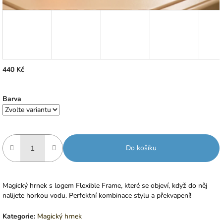
440 Kč
Měrná
Zvolte variantu
cena:
Barva
Do košíku
Magický hrnek s logem Flexible Frame, které se objeví, když do něj
nalijete horkou vodu. Perfektní kombinace stylu a překvapení!
Kategorie
:
Magický hrnek