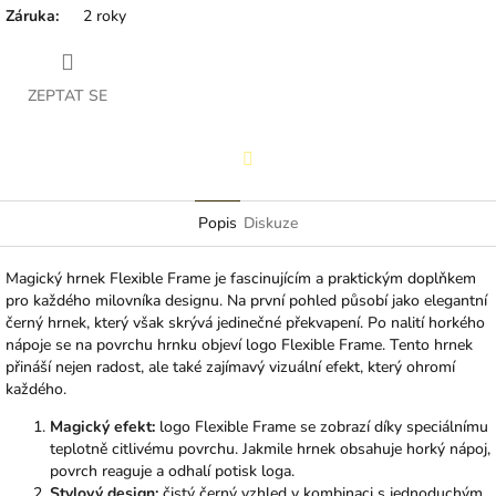
Záruka
:
2 roky
ZEPTAT SE
Facebook
Popis
Diskuze
Magický hrnek Flexible Frame je fascinujícím a praktickým doplňkem
pro každého milovníka designu. Na první pohled působí jako elegantní
černý hrnek, který však skrývá jedinečné překvapení. Po nalití horkého
nápoje se na povrchu hrnku objeví logo Flexible Frame. Tento hrnek
přináší nejen radost, ale také zajímavý vizuální efekt, který ohromí
každého.
Magický efekt:
logo Flexible Frame se zobrazí díky speciálnímu
teplotně citlivému povrchu. Jakmile hrnek obsahuje horký nápoj,
povrch reaguje a odhalí potisk loga.
Stylový design:
čistý černý vzhled v kombinaci s jednoduchým