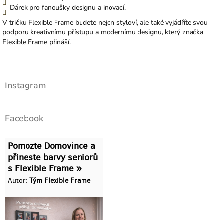
Dárek pro fanoušky designu a inovací.
V tričku Flexible Frame budete nejen styloví, ale také vyjádříte svou
podporu kreativnímu přístupu a modernímu designu, který značka
Flexible Frame přináší.
Z
á
Instagram
p
a
t
Facebook
í