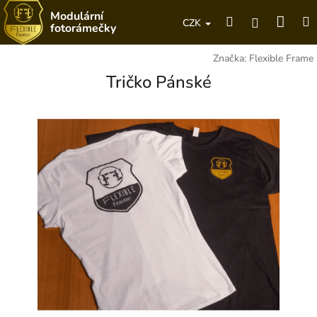
Přejít
Modulární
Náku
Hledat
M
na
Přihlášení
CZK
fotorámečky
obsah
koší
Značka:
Flexible Frame
Tričko Pánské